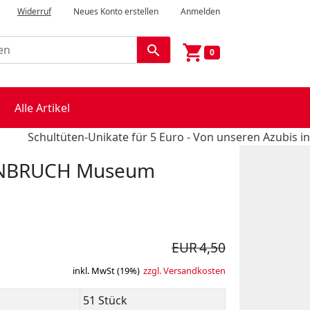
Widerruf
Neues Konto erstellen
Anmelden
shopping_cart
search
0
Alle Artikel
Schultüten-Unikate für 5 Euro - Von unseren Azubis in Hand
ENBRUCH Museum
EUR 4,50
inkl. MwSt (19%)
zzgl. Versandkosten
51 Stück