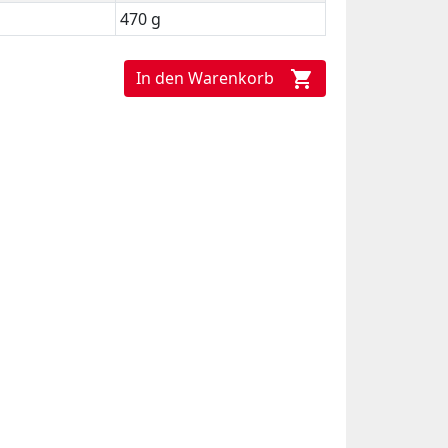
470 g
In den Warenkorb
shopping_cart