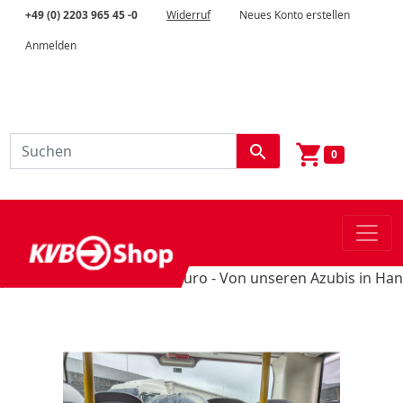
+49 (0) 2203 965 45 -0
Widerruf
Neues Konto erstellen
Anmelden
shopping_cart
search
0
hultüten-Unikate für 5 Euro - Von unseren Azubis in Handarbe