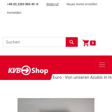
+49 (0) 2203 965 45 -0
Widerruf
Neues Konto erstellen
Anmelden
shopping_cart
search
0
Schultüten-Unikate für 5 Euro - Von unseren Azubis in Handa