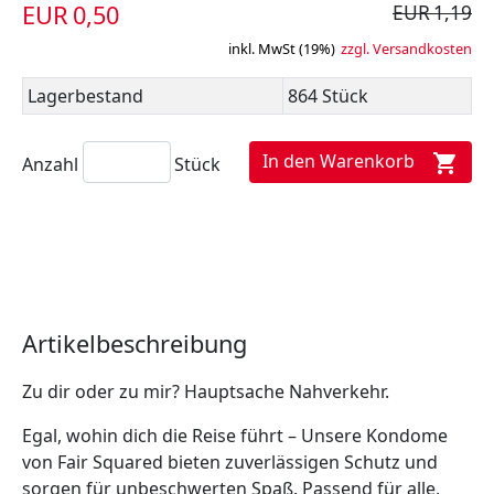
EUR 0,50
EUR 1,19
inkl. MwSt (19%)
zzgl. Versandkosten
Lagerbestand
864 Stück
In den Warenkorb
shopping_cart
Anzahl
Stück
Artikelbeschreibung
Zu dir oder zu mir? Hauptsache Nahverkehr.
Egal, wohin dich die Reise führt – Unsere Kondome
von Fair Squared bieten zuverlässigen Schutz und
sorgen für unbeschwerten Spaß. Passend für alle,